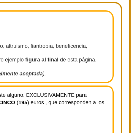
o, altruismo, fiantropía, beneficencia,
yo ejemplo
figura al final
de esta página.
almente aceptada
).
coste alguno, EXCLUSIVAMENTE para
CINCO
(
19
5
) euros
, que corresponden a los